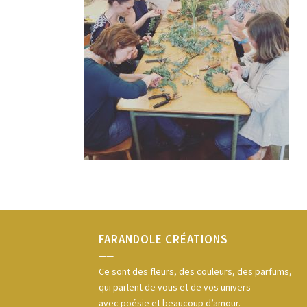
FARANDOLE CRÉATIONS
——
Ce sont des fleurs, des couleurs, des parfums,
qui parlent de vous et de vos univers
avec poésie et beaucoup d’amour.