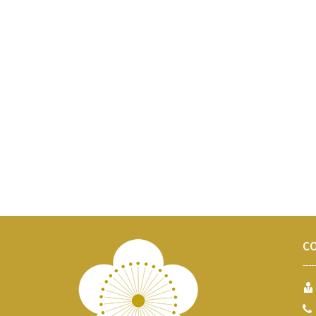
C
----