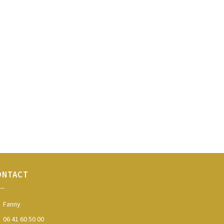
ONTACT
---
Fanny
06 41 60 50 00